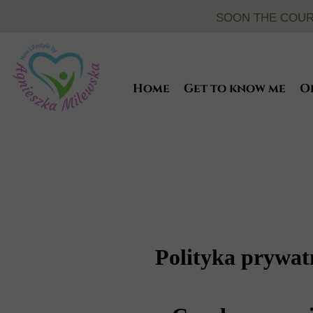
SOON THE COURS
Home
Get to know me
O
About me
S
Diplomas and Certi
B
Polityka prywat