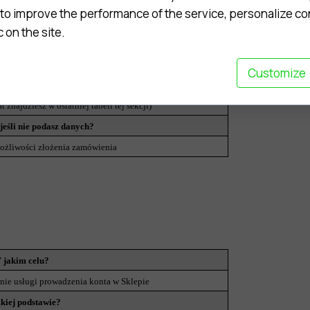
do momentu wygaśnięcia ciążącego na nas
to improve the performance of the service, personalize co
ej
obowiązku prawnego, związanego z
c on the site.
rachunkowością
ywu okresu, w którym możliwe jest dochodzenie roszczeń –
Customize
iebie lub przez nas
t znajdziesz w ostatniej tabeli tej sekcji)
 jeśli nie podasz danych?
możliwości złożenia zamówienia
 jakim celu?
nie usługi prowadzenia konta w Sklepie
akiej podstawie?