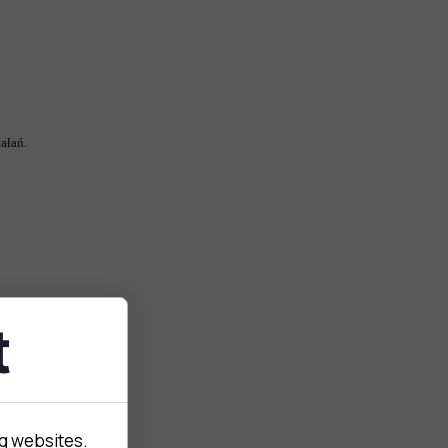
ałań.
t
ng websites.