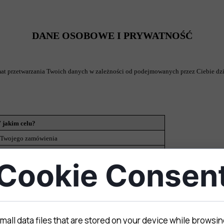
DANE OSOBOWE I PRYWATNOŚĆ
mat przetwarzania Twoich danych w zależności od podejmowanych przez Ciebie dzi
 jakim celu?
a Twojego zamówienia
akiej podstawie?
Cookie Consen
obowiązek prawny, związany z rachunkowością,
ści
zobowiązujący nas do przetwarzania Twoich danych
osobowych (art. 6 ust. 1 lit. c RODO)
Jak długo?
mall data files that are stored on your device while browsi