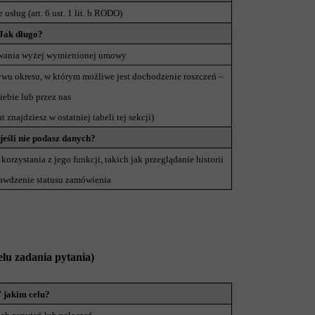
sług (art. 6 ust. 1 lit. b RODO)
Jak długo?
ywania wyżej wymienionej umowy
ywu okresu, w którym możliwe jest dochodzenie roszczeń –
iebie lub przez nas
t znajdziesz w ostatniej tabeli tej sekcji)
 jeśli nie podasz danych?
orzystania z jego funkcji, takich jak przeglądanie historii
awdzenie statusu zamówienia
elu zadania pytania)
 jakim celu?