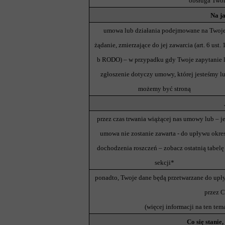
obsługa Twoi
Na j
umowa lub działania podejmowane na Twoj
żądanie, zmierzające do jej zawarcia (art. 6 ust. 1 
b RODO) – w przypadku gdy Twoje zapytanie 
zgłoszenie dotyczy umowy, której jesteśmy l
możemy być stroną
przez czas trwania wiążącej nas umowy lub – je
umowa nie zostanie zawarta - do upływu okre
dochodzenia roszczeń – zobacz ostatnią tabelę 
sekcji*
ponadto, Twoje dane będą przetwarzane do upł
przez C
(więcej informacji na ten tema
Co się stanie,