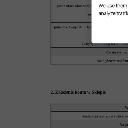
We use them 
przez okres obowiązywania wyżej wymienion
analyze traffi
umowy
ponadto, Twoje dane będą przetwarzane do upł
przez C
(więcej informacji na ten tema
Co się stanie,
nie będziesz mieć 
2. Założenie konta w Sklepie
W
realizacja umowy o świadcze
Na j