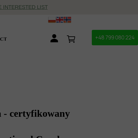
E INTERESTED LIST
+48 799 080 224
ct
e
 - certyfikowany