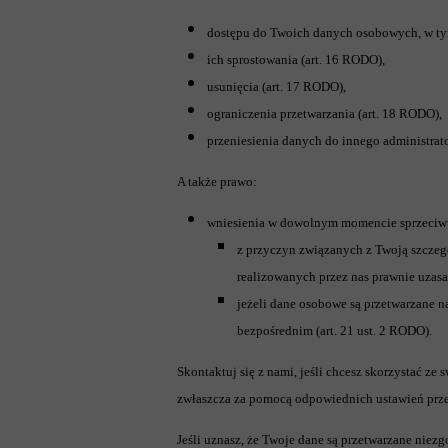
dostępu do Twoich danych osobowych, w tym u
ich sprostowania (art. 16 RODO),
usunięcia (art. 17 RODO),
ograniczenia przetwarzania (art. 18 RODO),
przeniesienia danych do innego administrato
A także prawo:
wniesienia w dowolnym momencie sprzeciw
z przyczyn związanych z Twoją szczegó
realizowanych przez nas prawnie uzasa
jeżeli dane osobowe są przetwarzane n
bezpośrednim (art. 21 ust. 2 RODO).
Skontaktuj się z nami, jeśli chcesz skorzystać z
zwłaszcza za pomocą odpowiednich ustawień prze
Jeśli uznasz, że Twoje dane są przetwarzane nie