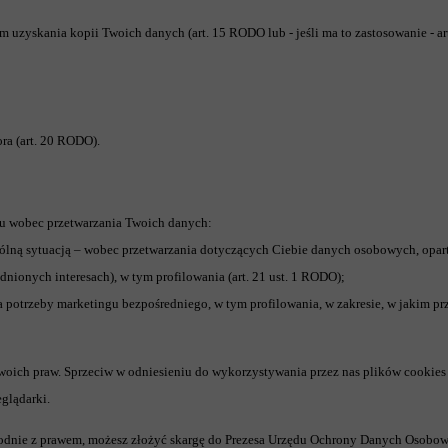
zyskania kopii Twoich danych (art. 15 RODO lub - jeśli ma to zastosowanie - art. 
ra (art. 20 RODO).
u wobec przetwarzania Twoich danych:
lną sytuacją – wobec przetwarzania dotyczących Ciebie danych osobowych, opartego 
dnionych interesach), w tym profilowania (art. 21 ust. 1 RODO);
a potrzeby marketingu bezpośredniego, w tym profilowania, w zakresie, w jakim pr
e swoich praw. Sprzeciw w odniesieniu do wykorzystywania przez nas plików cookies
glądarki.
zgodnie z prawem, możesz złożyć skargę do Prezesa Urzędu Ochrony Danych Osobo