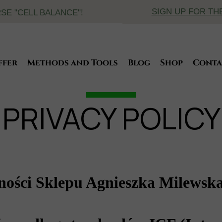
SIGN UP FOR TH
E "CELL BALANCE"!
ffer
Methods and Tools
Blog
Shop
Conta
ervices and Prices
Dietetics
ficates
2B cooperation
Coaching
PRIVACY POLICY
Total Biology
Cell analysis SO/check
Quantum Analysis of Magnetic Resonanc
ności Sklepu Agnieszka Milewska