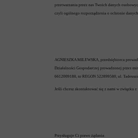
przetwarzania przez nas Twoich danych osobowych
czyli ogólnego rozporządzenia o ochronie danych
AGNIESZKA MILEWSKA, przedsiębiorca prowadzący 
Działalności Gospodarczej prowadzonej przez mini
6612009188, nr REGON 522899580, ul. Tadeusza 
Jeśli chcesz skontaktować się z nami w związku 
Przysługuje Ci prawo żądania: