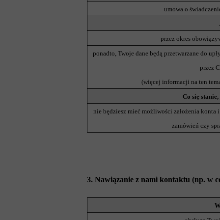
umowa o świadczenie u
przez okres obowiąz
ponadto, Twoje dane będą przetwarzane do upł
przez C
(więcej informacji na ten tema
Co się stanie,
nie będziesz mieć możliwości założenia konta i k
zamówień czy spr
3. Nawiązanie z nami kontaktu (np. w c
W