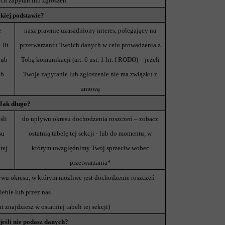
ch zapytań lub zgłoszeń
akiej podstawie?
e
nasz prawnie uzasadniony interes, polegający na
lit.
przetwarzaniu Twoich danych w celu prowadzenia z
lub
Tobą komunikacji (art. 6 ust. 1 lit. f RODO) – jeżeli
ub
Twoje zapytanie lub zgłoszenie nie ma związku z
umową
Jak długo?
śli
do upływu okresu dochodzenia roszczeń – zobacz
su
ostatnią tabelę tej sekcji - lub do momentu, w
tej
którym uwzględnimy Twój sprzeciw wobec
przetwarzania*
ywu okresu, w którym możliwe jest dochodzenie roszczeń –
iebie lub przez nas
t znajdziesz w ostatniej tabeli tej sekcji)
 jeśli nie podasz danych?