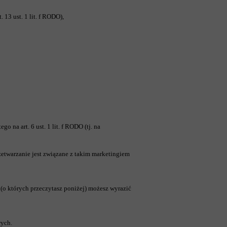
13 ust. 1 lit. f RODO),
na art. 6 ust. 1 lit. f RODO (tj. na
zetwarzanie jest związane z takim marketingiem
 (o których przeczytasz poniżej) możesz wyrazić
wych.