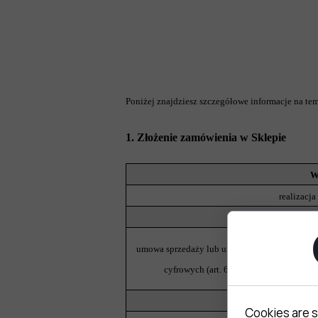
Poniżej znajdziesz szczegółowe informacje na te
1. Złożenie zamówienia w Sklepie
W
realizacj
Na j
umowa sprzedaży lub umowa o dostarczenie tre
cyfrowych (art. 6 ust. 1 lit. b RODO)
Cookies are s