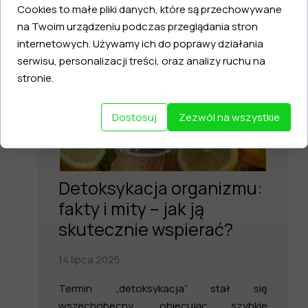
Cookies to małe pliki danych, które są przechowywane
na Twoim urządzeniu podczas przeglądania stron
internetowych. Używamy ich do poprawy działania
serwisu, personalizacji treści, oraz analizy ruchu na
stronie.
Dostosuj
Zezwól na wszystkie
Detoksykacja organizmu:
fakty i mity – jak ją
skutecznie wspierać?
14 lipca 2025
Termin „detoksykacja” stał się
wszechobecny, obiecując szybkie