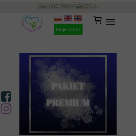
WKRÓTCE KURS "RÓWNOWAGA KOMÓRKOWA"!
ZAPISZ SIĘ NA LISTĘ ZAINTERESOWANYCH
Moje konto