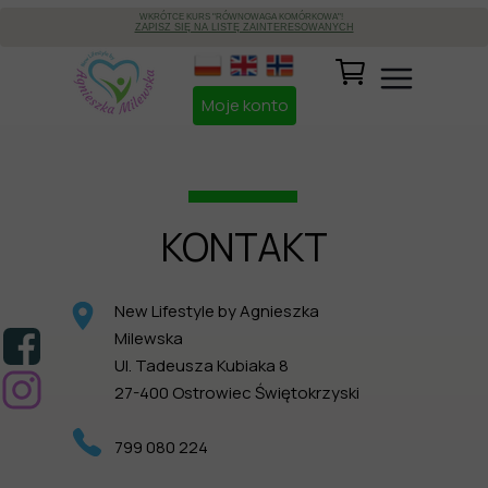
WKRÓTCE KURS "RÓWNOWAGA KOMÓRKOWA"!
ZAPISZ SIĘ NA LISTĘ ZAINTERESOWANYCH
Moje konto
KONTAKT
New Lifestyle by Agnieszka
Milewska
Ul. Tadeusza Kubiaka 8
27-400 Ostrowiec Świętokrzyski
799 080 224