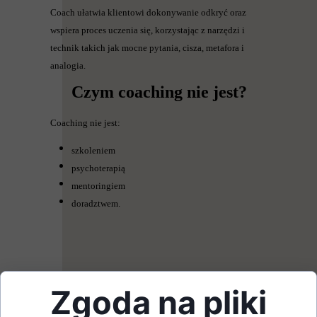
Coach ułatwia klientowi dokonywanie odkryć oraz
wspiera proces uczenia się, korzystając z narzędzi i
technik takich jak mocne pytania, cisza, metafora i
analogia.
Czym coaching nie jest?
Coaching nie jest:
szkoleniem
psychoterapią
mentoringiem
doradztwem.
Zgoda na pliki