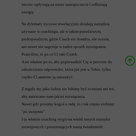
mocno wpływają na nasze samopoczucie i odbierają
energię.
Na dylematy życiowe rewelacyjnie działają narzędzia
używane w coachingu, ale w takim prawdziwym,
profesjonalnym, gdzie Coach nie doradza, nie ocenia,
ani nawet nie sugeruje w żaden sposób rozwiązania.
Pomyślisz, to po co Ci taki Coach.
A no właśnie po to, aby poprowadzić Cię w procesie do
odnalezienia odpowiedzi, która już jest w Tobie, tylko
ciężko Ci samemu ją zauważyć.
Z reguły my jako ludzie nie lubimy być oceniani ani też,
aby narzucano nam jakieś rozwiązania.
Nawet gdy prosimy kogoś o radę, to i tak często zrobimy
“po swojemu”.
I tu właśnie coaching wygrywa wśród innych narzędzi
rozwojowych i poszerzających naszą świadomość.