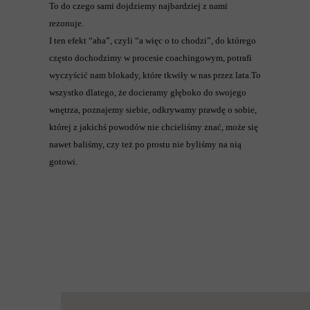
To do czego sami dojdziemy najbardziej z nami
rezonuje.
I ten efekt “aha”, czyli “a więc o to chodzi”, do którego
często dochodzimy w procesie coachingowym, potrafi
wyczyścić nam blokady, które tkwiły w nas przez lata.To
wszystko dlatego, że docieramy głęboko do swojego
wnętrza, poznajemy siebie, odkrywamy prawdę o sobie,
której z jakichś powodów nie chcieliśmy znać, może się
nawet baliśmy, czy też po prostu nie byliśmy na nią
gotowi.