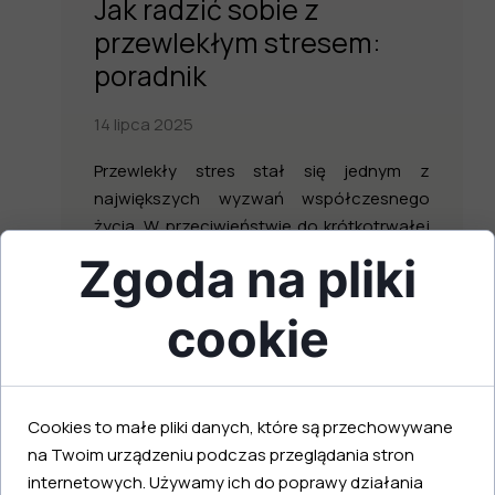
Jak radzić sobie z
przewlekłym stresem:
poradnik
14 lipca 2025
Przewlekły stres stał się jednym z
największych wyzwań współczesnego
życia. W przeciwieństwie do krótkotrwałej
reakcji na...
Zgoda na pliki
cookie
Cookies to małe pliki danych, które są przechowywane
na Twoim urządzeniu podczas przeglądania stron
internetowych. Używamy ich do poprawy działania