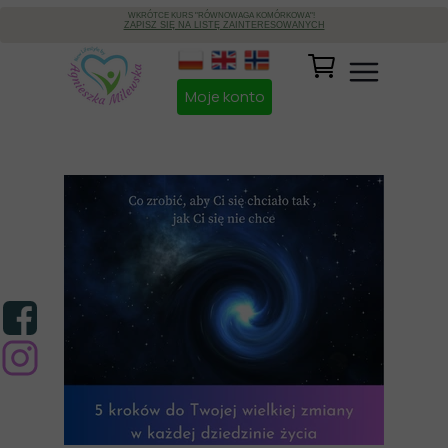
WKRÓTCE KURS "RÓWNOWAGA KOMÓRKOWA"!
ZAPISZ SIĘ NA LISTĘ ZAINTERESOWANYCH
Moje konto