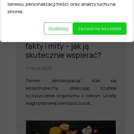
serwisu, personalizacji treści, oraz analizy ruchu na
stronie.
Dostosuj
Zezwól na wszystkie
Detoksykacja organizmu:
fakty i mity – jak ją
skutecznie wspierać?
14 lipca 2025
Termin „detoksykacja” stał się
wszechobecny, obiecując szybkie
oczyszczenie organizmu z toksyn, utratę
wagi i poprawę samopoczucia....