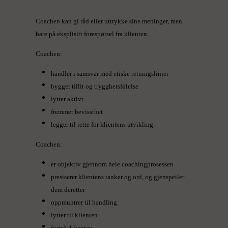
Coachen kan gi råd eller uttrykke sine meninger, men
bare på eksplisitt forespørsel fra klienten.
Coachen:
handler i samsvar med etiske retningslinjer
bygger tillit og trygghetsfølelse
lytter aktivt
fremmer bevissthet
legger til rette for klientens utvikling.
Coachen:
er objektiv gjennom hele coachingprosessen
presiserer klientens tanker og ord, og gjenspeiler
dem deretter
oppmuntrer til handling
lytter til klienten
forstår klienten