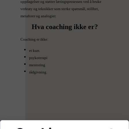
oppdagelser og støtter læringsprosessen ved å bruke
verktøy og teknikker som sterke spørsmål, stillhet,
metaforer og analogier.
Hva coaching ikke er?
Coaching er ikke:
et kurs
psykoterapi
mentoring
rådgivning.