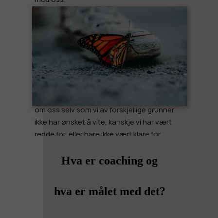
Og denne "aha"-effekten, altså "så det er
slik", som vi ofte opplever i
coachingprosessen, kan rydde opp i
blokkeringer som har vært i oss i årevis. Alt
dette fordi vi når dypt inn i vårt indre, lærer
oss selv å kjenne, og oppdager sannheten
om oss selv som vi av forskjellige grunner
ikke har ønsket å vite, kanskje vi har vært
redde for, eller bare ikke vært klare for.
Hva er coaching og
hva er målet med det?