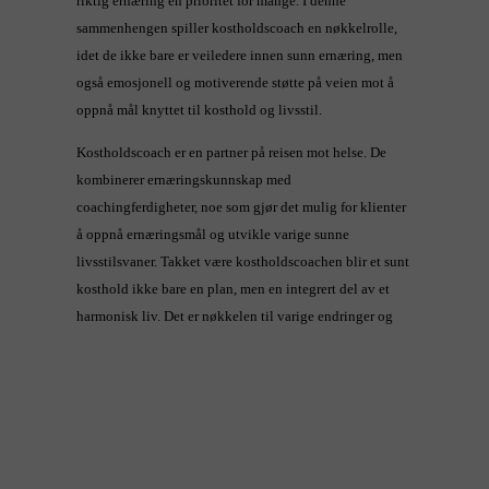
riktig ernæring en prioritet for mange. I denne
sammenhengen spiller kostholdscoach en nøkkelrolle,
idet de ikke bare er veiledere innen sunn ernæring, men
også emosjonell og motiverende støtte på veien mot å
oppnå mål knyttet til kosthold og livsstil.
Kostholdscoach er en partner på reisen mot helse. De
kombinerer ernæringskunnskap med
coachingferdigheter, noe som gjør det mulig for klienter
å oppnå ernæringsmål og utvikle varige sunne
livsstilsvaner. Takket være kostholdscoachen blir et sunt
kosthold ikke bare en plan, men en integrert del av et
harmonisk liv. Det er nøkkelen til varige endringer og
oppnåelse av sunn livsbalanse.