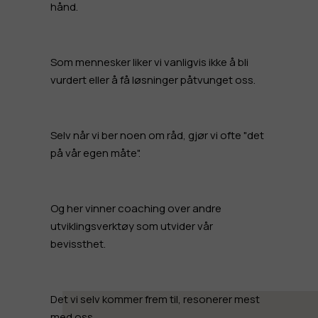
hånd.
Som mennesker liker vi vanligvis ikke å bli
vurdert eller å få løsninger påtvunget oss.
Selv når vi ber noen om råd, gjør vi ofte "det
på vår egen måte".
Og her vinner coaching over andre
utviklingsverktøy som utvider vår
bevissthet.
Det vi selv kommer frem til, resonerer mest
med oss.