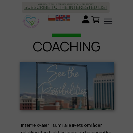
KURSEN "CELLULÆR BALANSE" KOMMER SNART!
SUBSCRIBE TO THE INTERESTED LIST
COACHING
Interne kvaler, i sum i alle livets områder,
påvirker sterkt vårt velvære og tar energi fra