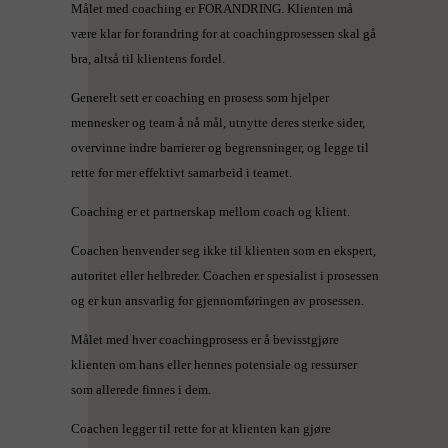
Målet med coaching er FORANDRING. Klienten må
være klar for forandring for at coachingprosessen skal gå
bra, altså til klientens fordel.
Generelt sett er coaching en prosess som hjelper
mennesker og team å nå mål, utnytte deres sterke sider,
overvinne indre barrierer og begrensninger, og legge til
rette for mer effektivt samarbeid i teamet.
Coaching er et partnerskap mellom coach og klient.
Coachen henvender seg ikke til klienten som en ekspert,
autoritet eller helbreder. Coachen er spesialist i prosessen
og er kun ansvarlig for gjennomføringen av prosessen.
Målet med hver coachingprosess er å bevisstgjøre
klienten om hans eller hennes potensiale og ressurser
som allerede finnes i dem.
Coachen legger til rette for at klienten kan gjøre