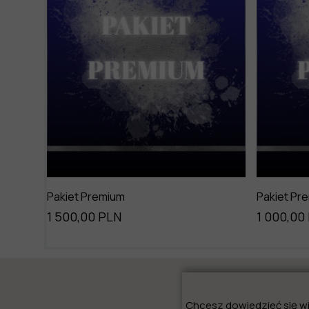
Pakiet Premium
Pakiet Pr
1 500,00 PLN
1 000,00
Chcesz dowiedzieć się wi