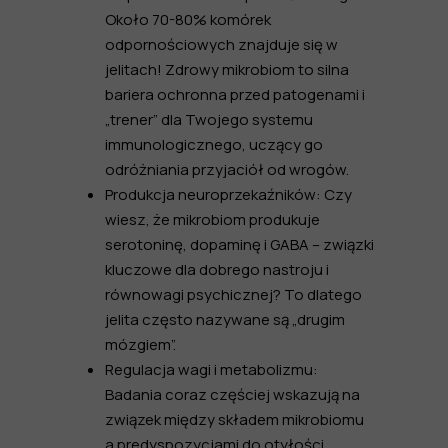
Około 70-80% komórek
odpornościowych znajduje się w
jelitach! Zdrowy mikrobiom to silna
bariera ochronna przed patogenami i
„trener” dla Twojego systemu
immunologicznego, uczący go
odróżniania przyjaciół od wrogów.
Produkcja neuroprzekaźników:
Czy
wiesz, że mikrobiom produkuje
serotoninę, dopaminę i GABA – związki
kluczowe dla dobrego nastroju i
równowagi psychicznej? To dlatego
jelita często nazywane są „drugim
mózgiem”.
Regulacja wagi i metabolizmu:
Badania coraz częściej wskazują na
związek między składem mikrobiomu
a predyspozycjami do otyłości,