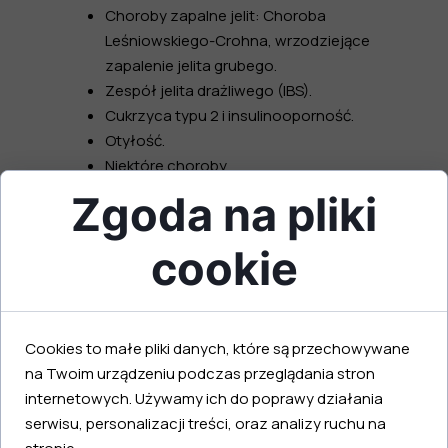
Choroby zapalne jelit:
Choroba
Leśniowskiego-Crohna, wrzodziejące
zapalenie jelita grubego.
Zespół jelita drażliwego (IBS).
Cukrzyca typu 2 i insulinooporność.
Otyłość.
Niektóre choroby
autoimmunologiczne:
Hashimoto,
Zgoda na pliki
reumatoidalne zapalenie stawów.
Alergie i astma.
cookie
Depresja i stany lękowe.
Problemy dermatologiczne.
Jak Poznać Swój
Cookies to małe pliki danych, które są przechowywane
Mikrobiom? Rola Badania
na Twoim urządzeniu podczas przeglądania stron
Gniomcheck
internetowych. Używamy ich do poprawy działania
serwisu, personalizacji treści, oraz analizy ruchu na
W dzisiejszych czasach, zgadywanie, co