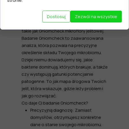
stronie.
dzieje się w Twoich jelitach, to już
przeszłość. Jeśli podejrzewasz, że Twój
mikrobiom może być w nierównowadze,
Dostosuj
Zezwól na wszystkie
kluczowe jest
profesjonalne badanie,
takie jak Gniomcheck mikroflory jelitowej.
Badanie Gniomcheck to zaawansowana
analiza, która pozwala na precyzyjne
określenie składu Twojego mikrobiomu.
Dzięki niemu dowiadujemy się, jakie
bakterie dominują, których brakuje, a także
czy występują gatunki potencjalnie
patogenne. To jak mapa drogowa Twoich
jelit, która wskazuje, gdzie leży problem i
jak go rozwiązać.
Co daje Ci badanie Gniomcheck?
Precyzyjną diagnozę:
Zamiast
domysłów, otrzymujesz konkretne
dane o stanie swojego mikrobiomu.