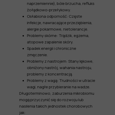
naprzemiennie), bóle brzucha, refluks
żołądkowo-przełykowy.
Osłabiona odporność:
Częste
infekcje, nawracające przeziębienia,
alergie pokarmowe, nietolerancje.
Problemy skórne:
Trądzik, egzema,
atopowe zapalenie skóry.
Spadek energii i chroniczne
zmęczenie.
Problemy z nastrojem:
Stany lękowe,
obniżony nastrój, wahania nastroju,
problemy z koncentracją.
Problemy z wagą:
Trudności w utracie
wagi, nagłe przybieranie na wadze.
Długoterminowo, zaburzenia mikrobiomu
mogą przyczynić się do rozwoju lub
nasilenia takich jednostek chorobowych
jak: