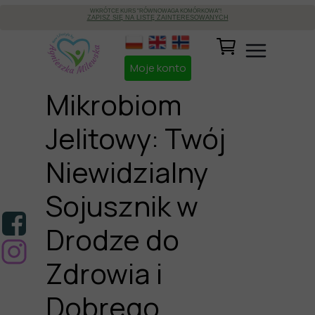
WKRÓTCE KURS "RÓWNOWAGA KOMÓRKOWA"!
ZAPISZ SIĘ NA LISTĘ ZAINTERESOWANYCH
Moje konto
Mikrobiom
Jelitowy: Twój
Niewidzialny
Sojusznik w
Drodze do
Zdrowia i
Dobrego