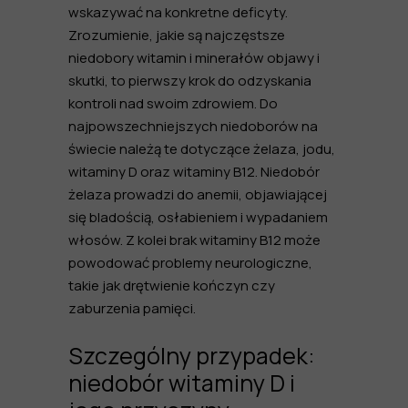
wskazywać na konkretne deficyty.
Zrozumienie, jakie są najczęstsze
niedobory witamin i minerałów objawy
i
skutki, to pierwszy krok do odzyskania
kontroli nad swoim zdrowiem. Do
najpowszechniejszych niedoborów na
świecie należą te dotyczące żelaza, jodu,
witaminy D oraz witaminy B12. Niedobór
żelaza prowadzi do anemii, objawiającej
się bladością, osłabieniem i wypadaniem
włosów. Z kolei brak witaminy B12 może
powodować problemy neurologiczne,
takie jak drętwienie kończyn czy
zaburzenia pamięci.
Szczególny przypadek:
niedobór witaminy D i