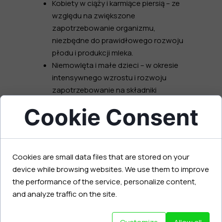
Kobiety w ciąży i karmiące piersią – ze
względu na zwiększone
zapotrzebowanie organizmu,
niezbędne do prawidłowego rozwoju
płodu i produkcji mleka.
Niemowlęta i małe dzieci – w okresie
intensywnego wzrostu i rozwoju
zapotrzebowanie na składniki
odżywcze jest bardzo wysokie.
Cookie Consent
Osoby starsze – proces starzenia się
organizmu często wiąże się z
gorszym wchłanianiem i
zmniejszonym apetytem.
Cookies are small data files that are stored on your
Weganie i wegetarianie – dieta oparta
device while browsing websites. We use them to improve
wyłącznie na produktach roślinnych
the performance of the service, personalize content,
może prowadzić do niedoborów
and analyze traffic on the site.
witaminy B12, żelaza, wapnia czy
cynku.