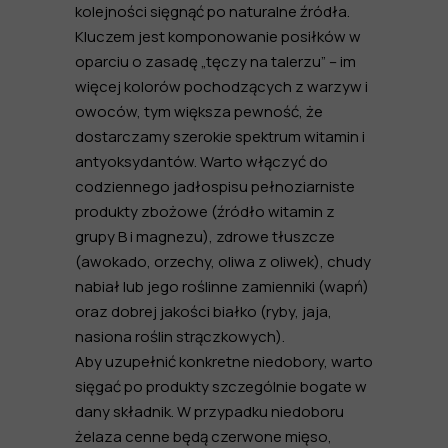
kolejności sięgnąć po naturalne źródła.
Kluczem jest komponowanie posiłków w
oparciu o zasadę „tęczy na talerzu” – im
więcej kolorów pochodzących z warzyw i
owoców, tym większa pewność, że
dostarczamy szerokie spektrum witamin i
antyoksydantów. Warto włączyć do
codziennego jadłospisu pełnoziarniste
produkty zbożowe (źródło witamin z
grupy B i magnezu), zdrowe tłuszcze
(awokado, orzechy, oliwa z oliwek), chudy
nabiał lub jego roślinne zamienniki (wapń)
oraz dobrej jakości białko (ryby, jaja,
nasiona roślin strączkowych).
Aby uzupełnić konkretne niedobory, warto
sięgać po produkty szczególnie bogate w
dany składnik. W przypadku niedoboru
żelaza cenne będą czerwone mięso,