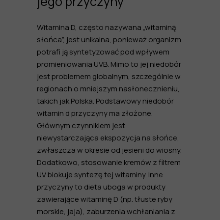
jego przyczyny
Witamina D, często nazywana „witaminą
słońca”, jest unikalna, ponieważ organizm
potrafi ją syntetyzować pod wpływem
promieniowania UVB. Mimo to jej niedobór
jest problemem globalnym, szczególnie w
regionach o mniejszym nasłonecznieniu,
takich jak Polska. Podstawowy
niedobór
witamin d przyczyny
ma złożone.
Głównym czynnikiem jest
niewystarczająca ekspozycja na słońce,
zwłaszcza w okresie od jesieni do wiosny.
Dodatkowo, stosowanie kremów z filtrem
UV blokuje syntezę tej witaminy. Inne
przyczyny to dieta uboga w produkty
zawierające witaminę D (np. tłuste ryby
morskie, jaja), zaburzenia wchłaniania z