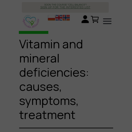
SOON THE COURSE "CELL BALANCE"!
SIGN UP FOR THE INTERESTED LIST
Vitamin and
mineral
deficiencies:
causes,
symptoms,
treatment